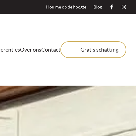
Hou me op de hoogte
Blog
erenties
Over ons
Contact
Gratis schatting