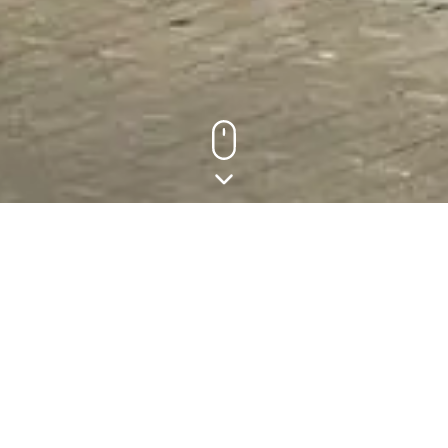
Welkom bij DE GEYTER
vas
Met een diepgewortelde passie voor vastgoed en jarenlange 