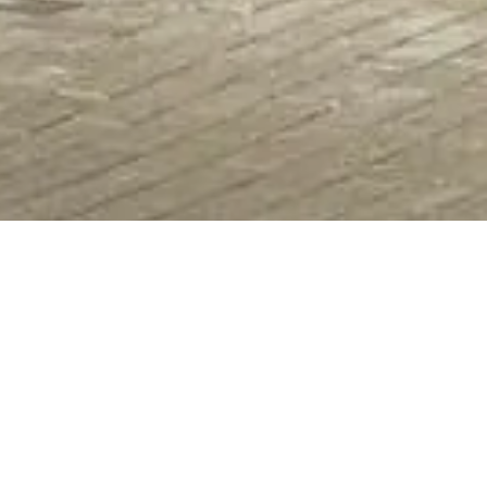
tgoedmakelaars
ervaring staan wij klaar om je te begeleiden bij de verkoop