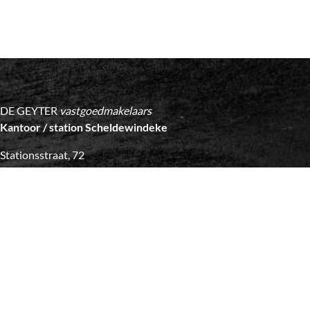
DE GEYTER
vastgoedmakelaars
Kantoor / station Scheldewindeke
Stationsstraat, 72
9860 Oosterzele - Scheldewindeke
info@de-geyter.be
09 / 362 45 00
Open
ma - di - do > 09u00 - 12u00
Daarbuiten > op afspraak
Aangezien wij vaak onderweg en bij klanten zijn, vragen we je om
ons bij voorkeur via e-mail te contacteren. We vinden zeker een