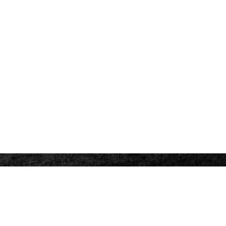
DE GEYTER
vastgoedmakelaars
Kantoor / station Scheldewindeke
Stationsstraat, 72