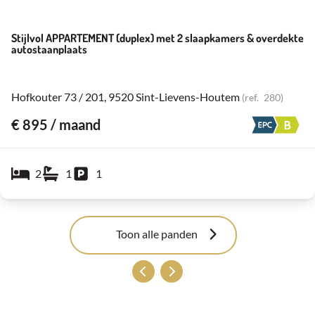
Stijlvol APPARTEMENT (duplex) met 2 slaapkamers & overdekte
autostaanplaats
Hofkouter 73 / 201, 9520 Sint-Lievens-Houtem
(ref.
280
)
€ 895 / maand
2
1
1
Toon alle panden