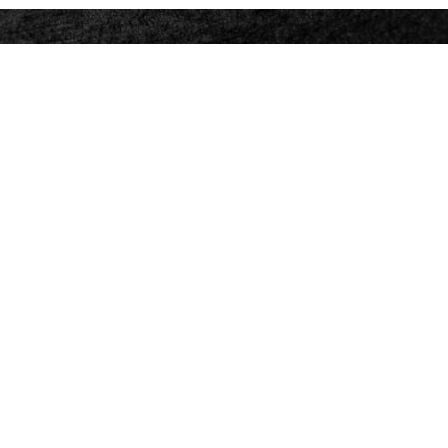
DE GEYTER
vastgoedmakelaars
Kantoor / station Scheldewindeke
Stationsstraat, 72
9860 Oosterzele - Scheldewindeke
info@de-geyter.be
09 / 362 45 00
Open
ma - di - do > 09u00 - 12u00
Daarbuiten > op afspraak
Aangezien wij vaak onderweg en bij klanten zijn, vragen we je om
ons bij voorkeur via e-mail te contacteren. We vinden zeker een
geschikt moment om elkaar te spreken of te zien!
Follow