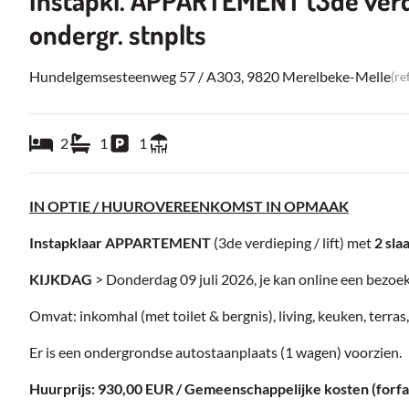
Instapkl. APPARTEMENT (3de verd. /
ondergr. stnplts
Hundelgemsesteenweg 57 / A303, 9820 Merelbeke-Melle
(re
2
1
1
IN OPTIE / HUUROVEREENKOMST IN OPMAAK
Instapklaar APPARTEMENT
(3de verdieping / lift)
met
2 sla
KIJKDAG
> Donderdag 09 juli 2026, je kan online een bezoe
Omvat: inkomhal (met toilet & bergnis), living, keuken, terra
Er is een ondergrondse autostaanplaats (1 wagen) voorzien.
Huurprijs: 930,00 EUR / Gemeenschappelijke kosten (forfa