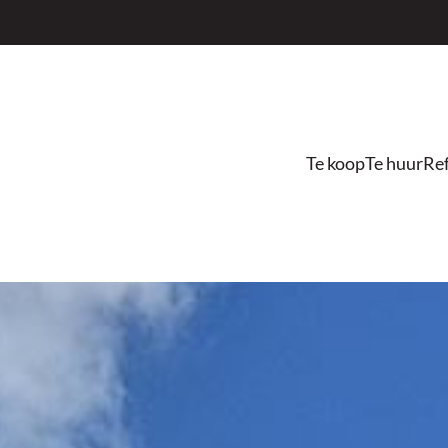
Te koop
Te huur
Ref