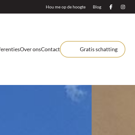
Hou me op de hoogte
Blog
erenties
Over ons
Contact
Gratis schatting