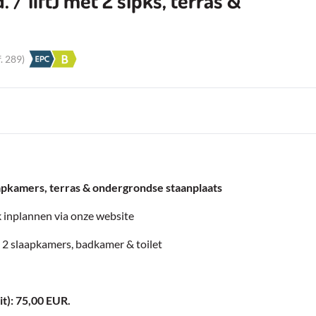
 lift) met 2 slpks, terras &
f.
289
)
apkamers, terras & ondergrondse staanplaats
k inplannen via onze website
s, 2 slaapkamers, badkamer & toilet
it): 75,00 EUR.