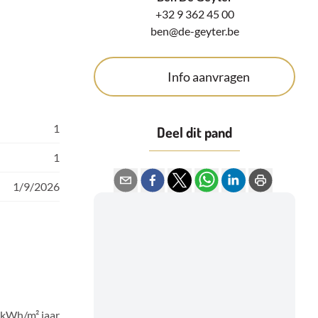
+32 9 362 45 00
ben@de-geyter.be
Info aanvragen
1
Deel dit pand
1
1/9/2026
 kWh/m² jaar