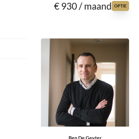
€ 930 / maand
OPTIE
Ben De Geyter