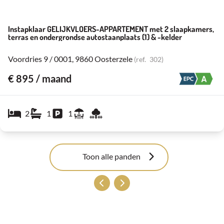
Instapklaar GELIJKVLOERS-APPARTEMENT met 2 slaapkamers,
terras en ondergrondse autostaanplaats (1) & -kelder
Voordries 9 / 0001, 9860 Oosterzele
(ref.
302
)
€ 895 / maand
2
1
1
Toon alle panden