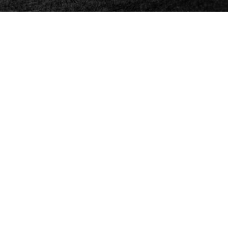
DE GEYTER
vastgoedmakelaars
Kantoor / station Scheldewindeke
Stationsstraat, 72
9860 Oosterzele - Scheldewindeke
info@de-geyter.be
09 / 362 45 00
Open
ma - di - do > 09u00 - 12u00
Daarbuiten > op afspraak
Aangezien wij vaak onderweg en bij klanten zijn, vragen we je om
ons bij voorkeur via e-mail te contacteren. We vinden zeker een
geschikt moment om elkaar te spreken of te zien!
Follow
Facebook
Instagram