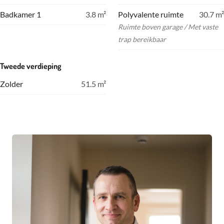
Badkamer 1
3.8
m²
Polyvalente ruimte
30.7
m²
Ruimte boven garage / Met vaste
trap bereikbaar
Tweede verdieping
Zolder
51.5
m²