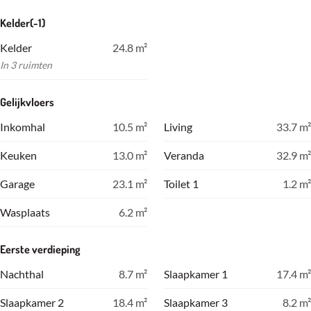
Kelder(-1)
Kelder
24.8
m²
In 3 ruimten
Gelijkvloers
Inkomhal
10.5
m²
Living
33.7
m²
Keuken
13.0
m²
Veranda
32.9
m²
Garage
23.1
m²
Toilet 1
1.2
m²
Wasplaats
6.2
m²
Eerste verdieping
Nachthal
8.7
m²
Slaapkamer 1
17.4
m²
Slaapkamer 2
18.4
m²
Slaapkamer 3
8.2
m²