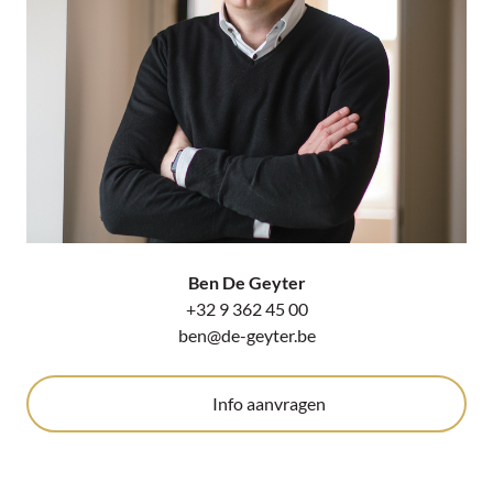
Ben De Geyter
+32 9 362 45 00
ben@de-geyter.be
Info aanvragen
Deel dit pand