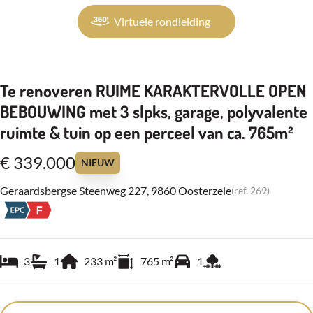
Virtuele rondleiding
Te renoveren RUIME KARAKTERVOLLE OPEN
BEBOUWING met 3 slpks, garage, polyvalente
ruimte & tuin op een perceel van ca. 765m²
€ 339.000
NIEUW
Geraardsbergse Steenweg 227, 9860 Oosterzele
(ref.
269
)
3
1
233
m²
765
m²
1