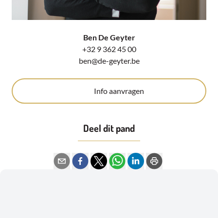
Ben De Geyter
+32 9 362 45 00
ben@de-geyter.be
Info aanvragen
Deel dit pand