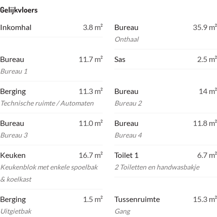
Gelijkvloers
Inkomhal
3.8
m²
Bureau
35.9
m²
Onthaal
Bureau
11.7
m²
Sas
2.5
m²
Bureau 1
Berging
11.3
m²
Bureau
14
m²
Technische ruimte / Automaten
Bureau 2
Bureau
11.0
m²
Bureau
11.8
m²
Bureau 3
Bureau 4
Keuken
16.7
m²
Toilet 1
6.7
m²
Keukenblok met enkele spoelbak
2 Toiletten en handwasbakje
& koelkast
Berging
1.5
m²
Tussenruimte
15.3
m²
Uitgietbak
Gang