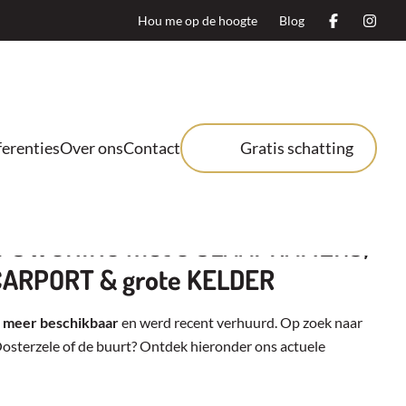
Hou me op de hoogte
Blog
erenties
Over ons
Contact
Gratis schatting
ORPSWONING met 3 SLAAPKAMERS,
CARPORT & grote KELDER
t meer beschikbaar
en werd recent verhuurd. Op zoek naar
Oosterzele of de buurt? Ontdek hieronder ons actuele