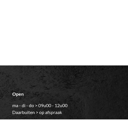
Open
ma - di - do > 09u00 - 12u00
Daarbuiten > op afspraak
Aangezien wij vaak onderweg en bij klanten zijn,