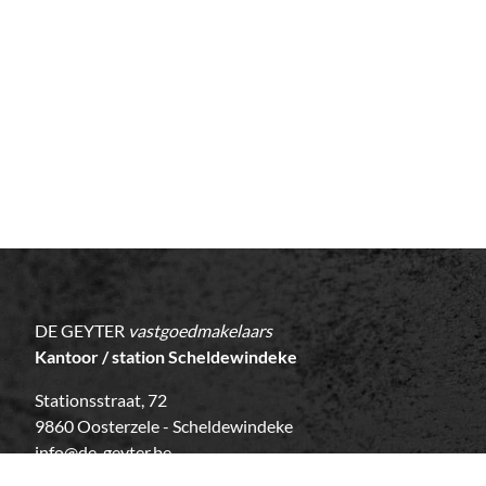
DE GEYTER
vastgoedmakelaars
Kantoor / station Scheldewindeke
Stationsstraat, 72
9860 Oosterzele - Scheldewindeke
info@de-geyter.be
09 / 362 45 00