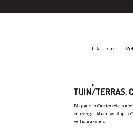
Te koop
Te huur
Ref
Instapklare D
TUIN/TERRAS, 
Dit pand in Oosterzele is
nie
een vergelijkbare woning in 
verhuuraanbod.